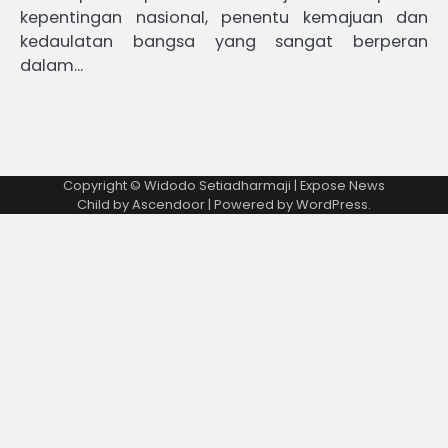
kepentingan nasional, penentu kemajuan dan
kedaulatan bangsa yang sangat berperan
dalam…
Copyright © Widodo Setiadharmaji | Expose News
Child by
Ascendoor
| Powered by
WordPress
.