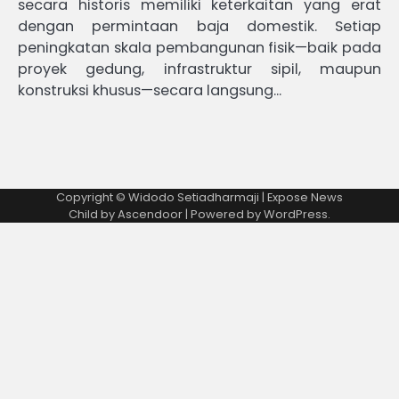
secara historis memiliki keterkaitan yang erat
dengan permintaan baja domestik. Setiap
peningkatan skala pembangunan fisik—baik pada
proyek gedung, infrastruktur sipil, maupun
konstruksi khusus—secara langsung…
Copyright © Widodo Setiadharmaji | Expose News
Child by
Ascendoor
| Powered by
WordPress
.