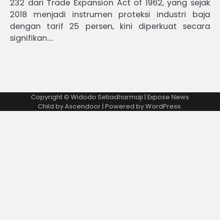
232 dari Trade Expansion Act of 1962, yang sejak
2018 menjadi instrumen proteksi industri baja
dengan tarif 25 persen, kini diperkuat secara
signifikan.…
Copyright © Widodo Setiadharmaji | Expose News
Child by
Ascendoor
| Powered by
WordPress
.