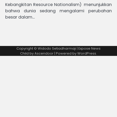
Kebangkitan Resource Nationalism) menunjukkan
bahwa dunia sedang mengalami perubahan
besar dalam…
Copyright © Widodo Setiadharmaji | Expose News
Child by
Ascendoor
| Powered by
WordPress
.