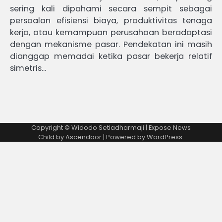
sering kali dipahami secara sempit sebagai
persoalan efisiensi biaya, produktivitas tenaga
kerja, atau kemampuan perusahaan beradaptasi
dengan mekanisme pasar. Pendekatan ini masih
dianggap memadai ketika pasar bekerja relatif
simetris…
Copyright © Widodo Setiadharmaji | Expose News
Child by
Ascendoor
| Powered by
WordPress
.