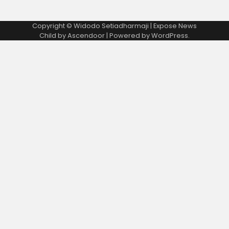
Copyright © Widodo Setiadharmaji | Expose News
Child by
Ascendoor
| Powered by
WordPress
.