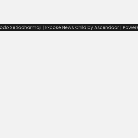
odo Setiadharmaji | Expose News Child by
Ascendoor
| Power