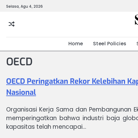
Skip
Selasa, Agu 4, 2026
to
content
Home
Steel Policies
OECD
OECD Peringatkan Rekor Kelebihan Kapa
Nasional
Organisasi Kerja Sama dan Pembangunan E
memperingatkan bahwa industri baja global
kapasitas telah mencapai…