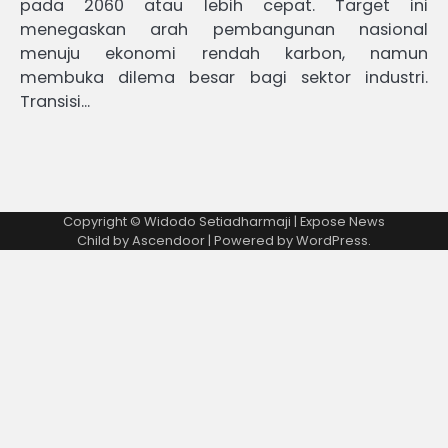
pada 2060 atau lebih cepat. Target ini
menegaskan arah pembangunan nasional
menuju ekonomi rendah karbon, namun
membuka dilema besar bagi sektor industri.
Transisi…
Copyright © Widodo Setiadharmaji | Expose News
Child by
Ascendoor
| Powered by
WordPress
.