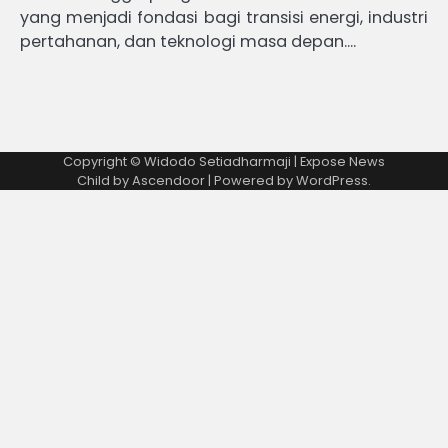
yang menjadi fondasi bagi transisi energi, industri
pertahanan, dan teknologi masa depan.…
Copyright © Widodo Setiadharmaji | Expose News
Child by
Ascendoor
| Powered by
WordPress
.