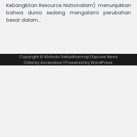
Kebangkitan Resource Nationalism) menunjukkan
bahwa dunia sedang mengalami perubahan
besar dalam…
Copyright © Widodo Setiadharmaji | Expose News
Child by
Ascendoor
| Powered by
WordPress
.