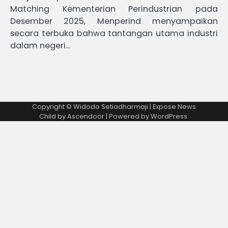
Matching Kementerian Perindustrian pada
Desember 2025, Menperind menyampaikan
secara terbuka bahwa tantangan utama industri
dalam negeri…
Copyright © Widodo Setiadharmaji | Expose News
Child by
Ascendoor
| Powered by
WordPress
.