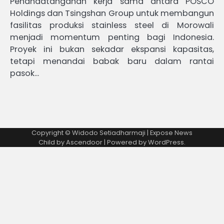
Penandatanganan kerja sama antara POSCO
Holdings dan Tsingshan Group untuk membangun
fasilitas produksi stainless steel di Morowali
menjadi momentum penting bagi Indonesia.
Proyek ini bukan sekadar ekspansi kapasitas,
tetapi menandai babak baru dalam rantai
pasok…
Copyright © Widodo Setiadharmaji | Expose News
Child by
Ascendoor
| Powered by
WordPress
.