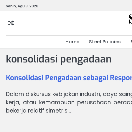
Skip
Senin, Agu 3, 2026
to
content
Home
Steel Policies
konsolidasi pengadaan
Konsolidasi Pengadaan sebagai Respon
Dalam diskursus kebijakan industri, daya sai
kerja, atau kemampuan perusahaan berada
bekerja relatif simetris…