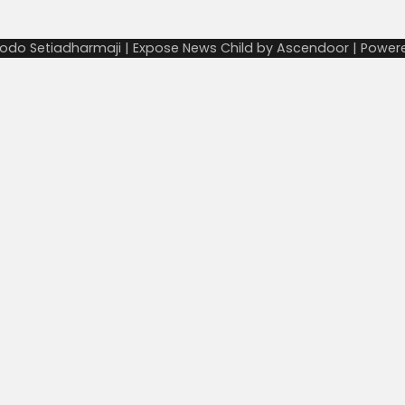
odo Setiadharmaji | Expose News Child by
Ascendoor
| Power