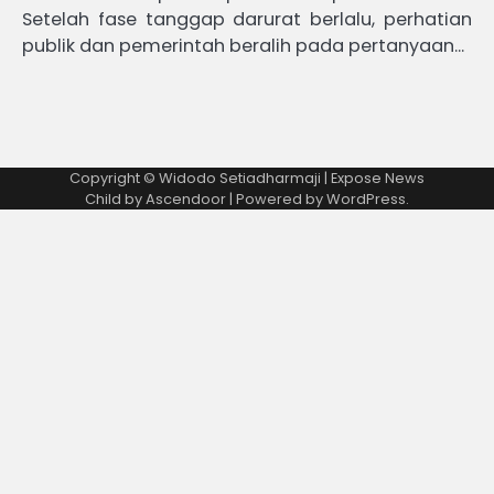
Setelah fase tanggap darurat berlalu, perhatian
publik dan pemerintah beralih pada pertanyaan…
Copyright © Widodo Setiadharmaji | Expose News
Child by
Ascendoor
| Powered by
WordPress
.