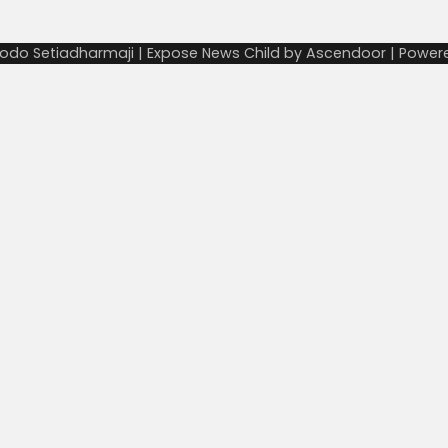
odo Setiadharmaji | Expose News Child by
Ascendoor
| Power