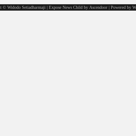
t © Widodo Setiadharmaji | Expose News Child by
Ascendoor
| Powered by
W