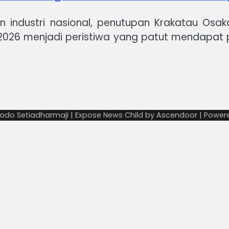
industri nasional, penutupan Krakatau Osa
026 menjadi peristiwa yang patut mendapat pe
odo Setiadharmaji | Expose News Child by
Ascendoor
| Power