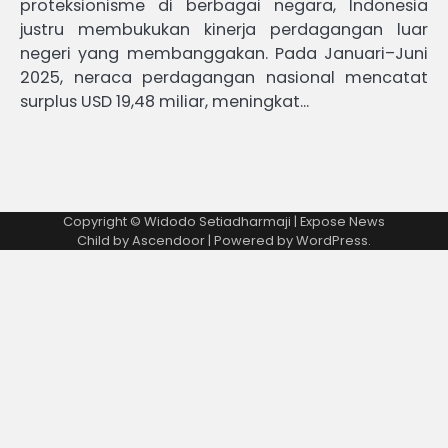
proteksionisme di berbagai negara, Indonesia
justru membukukan kinerja perdagangan luar
negeri yang membanggakan. Pada Januari–Juni
2025, neraca perdagangan nasional mencatat
surplus USD 19,48 miliar, meningkat…
Copyright © Widodo Setiadharmaji | Expose News
Child by
Ascendoor
| Powered by
WordPress
.