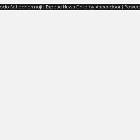
odo Setiadharmaji | Expose News Child by
Ascendoor
| Power