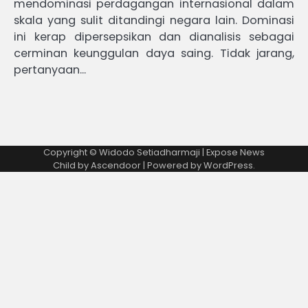
mendominasi perdagangan internasional dalam
skala yang sulit ditandingi negara lain. Dominasi
ini kerap dipersepsikan dan dianalisis sebagai
cerminan keunggulan daya saing. Tidak jarang,
pertanyaan…
Copyright © Widodo Setiadharmaji | Expose News
Child by
Ascendoor
| Powered by
WordPress
.