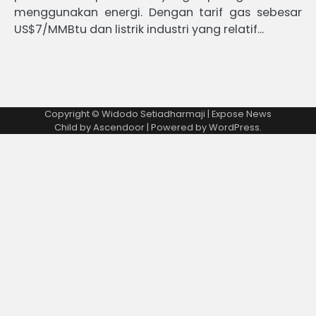
menggunakan energi. Dengan tarif gas sebesar
US$7/MMBtu dan listrik industri yang relatif…
Copyright © Widodo Setiadharmaji | Expose News
Child by
Ascendoor
| Powered by
WordPress
.