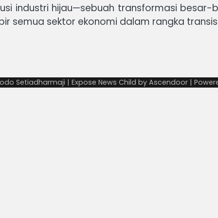
usi industri hijau—sebuah transformasi besar-be
pir semua sektor ekonomi dalam rangka transisi 
odo Setiadharmaji | Expose News Child by
Ascendoor
| Power