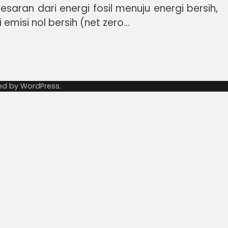
saran dari energi fosil menuju energi bersih,
emisi nol bersih (net zero…
ed by
WordPress
.