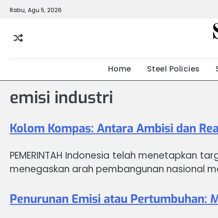
Skip
Rabu, Agu 5, 2026
to
content
Home
Steel Policies
emisi industri
Kolom Kompas: Antara Ambisi dan Reali
PEMERINTAH Indonesia telah menetapkan targ
menegaskan arah pembangunan nasional menu
Penurunan Emisi atau Pertumbuhan: Me