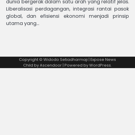
dunia bergerak dalam satu arah yang relatif jelas.
Liberalisasi perdagangan, integrasi rantai pasok
global, dan efisiensi ekonomi menjadi prinsip
utama yang…
Copyright © Widodo Setiadharmaji | Expose News
Child by
Ascendoor
| Powered by
WordPress
.