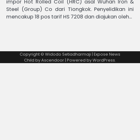
impor Hot Rolled Coil (HRC) asal Wuhan Iron &
Steel (Group) Co dari Tiongkok. Penyelidikan ini
mencakup 18 pos tarif HS 7208 dan diajukan oleh…
Copyright © Widodo Setiadharmaji | Expose News
Child by
Ascendoor
| Powered by
WordPress
.