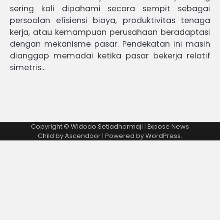
sering kali dipahami secara sempit sebagai
persoalan efisiensi biaya, produktivitas tenaga
kerja, atau kemampuan perusahaan beradaptasi
dengan mekanisme pasar. Pendekatan ini masih
dianggap memadai ketika pasar bekerja relatif
simetris…
Copyright © Widodo Setiadharmaji | Expose News
Child by
Ascendoor
| Powered by
WordPress
.